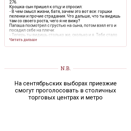
276.
Крошка-сын пришел к отцу и спросил:
- В чем смысл жизни, батя, зачем это вот все: горшки
пеленки и прочие страдания. Что дальше, что ты видишь
там со своего роста, чего я не вижу?
Папаша посмотрел с грустью на сына, потом взял его и
посадил себе на плечи:
- Теперь ты видишь столько же, сколько и я. Тебе стало
понятнее?
Читать дальше
N.B.
На сентябрьских выборах приезжие
смогут проголосовать в столичных
торговых центрах и метро