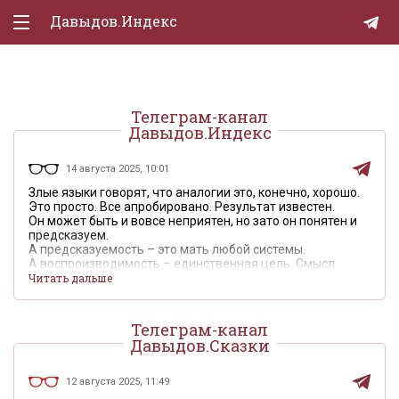
Давыдов.Индекс
Политическая жизнь
Телеграм-канал
Экономика
Давыдов.Индекс
Природа
14 августа 2025, 10:01
Образование
Злые языки говорят, что аналогии это, конечно, хорошо.
Это просто. Все апробировано. Результат известен.
Он может быть и вовсе неприятен, но зато он понятен и
Спорт
предсказуем.
А предсказуемость – это мать любой системы.
Культура
А воспроизводимость – единственная цель. Смысл
существования.
Читать дальше
Lifestyle
Телеграм-канал
Мурзилка
Давыдов.Сказки
12 августа 2025, 11:49