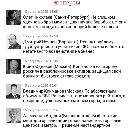
Эксперты
15 августа 2025, 13:05
Олег Николаев (Санкт-Петербург): Не слишком
удачно выбран момент для начала борьбы с ветхим
флотом, но ждать новых аварий больше нельзя
15 августа 2025, 12:19
Дмитрий Нечаев (Воронеж): Решая проблему
трудоустройства участников СВО, важно избежать
негативного воздействия на бизнес
15 августа 2025, 10:45
Юрий Юденков (Москва): Кипр встал на сторону
россиян в разблокировке активов, защищая свои
банки от быстрого оттока средств
15 августа 2025, 10:01
Владимир Климанов (Москва): По абсолютным
объемам ВВП Россия – в топе мирового рейтинга, а
по среднедушевым показателям гораздо ниже
15 августа 2025, 09:14
Александр Андони (Владивосток): Выбор таких
мест для организации голосования, как торговые
центров и метро, — решение нестандартное