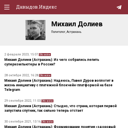
Давыдов.Индекс
Михаил Долиев
Политическая жизнь
Политолог, Астрахань.
Экономика
Природа
2 февраля 2023, 15:07
,
Обо всём
Михаил Долиев (Астрахань): Из чего собрались лепить
Образование
суперкомпьютеры в России?
Спорт
28 октября 2022, 16:28
,
Обо всём
Михаил Долиев (Астрахань): Надеюсь, Павел Дуров воплотит в
Культура
жизнь инициативу с платежной блокчейн-платформой на базе
Telegram
Lifestyle
29 сентября 2022, 11:03
,
Обо всём
Михаил Долиев (Астрахань): Стыдно, что страна, которая первой
Мурзилка
запустила спутник, так сильно теперь отстает
30 сентября 2021, 13:16
,
Обо всём
Михаил Долиев (Астрахань): Формирование понятия «здоровый