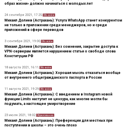
образ жизни» должно начинаться с молодых лет
24 сентября 2021, 17:25
,
Обо всём
Михаил Долиев (Астрахань): Услуга WhatsApp станет конкурентом
не только в приложении среди менеджеров, но и среди
приложений в сфере переводов
3 сентября 2021, 19:00
,
Обо всём
Михаил Долиев (Астрахань): Без сомнения, закрытие доступа к
VPN-серверам является нарушением статьи о свободе слова
Конституции РФ
18 августа 2021, 16:11
,
Обо всём
Михаил Долиев (Астрахань): Хорошая мысль отказаться вообще
от внутреннего общегражданского паспорта в России
11 августа 2021, 19:29
,
Обо всём
Михаил Долиев (Астрахань): С введением в Instagram новой
функции Limits наступит не цензура, как многие могли бы
подумать, а настоящее умиротворение
23 июля 2021, 18:02
,
Образование
Михаил Долиев (Астрахань): Преференции для местных при
поступлении в школы – это очень плохо