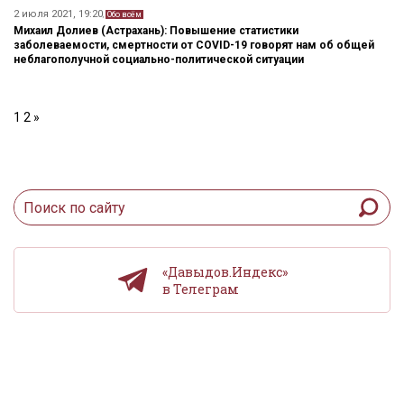
2 июля 2021, 19:20
,
Обо всём
Михаил Долиев (Астрахань): Повышение статистики
заболеваемости, смертности от COVID-19 говорят нам об общей
неблагополучной социально-политической ситуации
Пагинация
1
2
»
записей
«Давыдов.Индекс»
в Телеграм