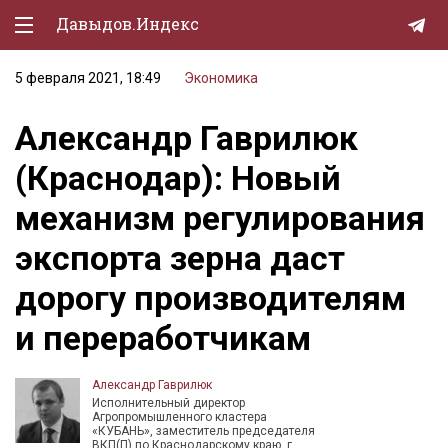
Давыдов.Индекс
5 февраля 2021, 18:49
Экономика
Политическая жизнь
Александр Гаврилюк
Экономика
(Краснодар): Новый
Природа
механизм регулирования
Образование
экспорта зерна даст
Спорт
дорогу производителям
Культура
и переработчикам
Lifestyle
Мурзилка
Александр Гаврилюк
Исполнительный директор
Агропромышленного кластера
«КУБАНЬ», заместитель председателя
ВКП(П) по Краснодарскому краю, г.