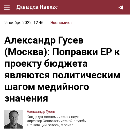
Давыдов.Индекс
9 ноября 2022, 12:46
Экономика
Политическая жизнь
Александр Гусев
Экономика
(Москва): Поправки ЕР к
Природа
проекту бюджета
Образование
являются политическим
Спорт
шагом медийного
Культура
значения
Lifestyle
Мурзилка
Александр Гусев
Кандидат экономических наук,
директор Социологической службы
«Решающий голос», Москва