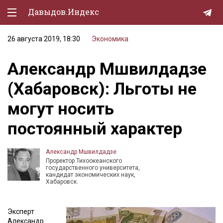
Давыдов.Индекс
26 августа 2019, 18:30
Экономика
Политическая жизнь
Александр Мшвилдадзе
Экономика
(Хабаровск): Льготы не
Природа
могут носить
Образование
постоянный характер
Спорт
Культура
Александр Мшвилдадзе
Проректор Тихоокеанского
Lifestyle
государственного университета,
кандидат экономических наук,
Хабаровск.
Мурзилка
Эксперт
Александр