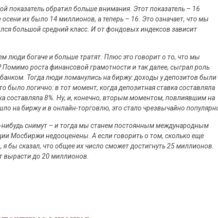
гой показатель обратил больше внимания. Этот показатель – 16
осени их было 14 миллионов, а теперь – 16. Это означает, что мы
ился большой средний класс. И от фондовых индексов зависит
м люди богаче и больше тратят. Плюс это говорит о то, что мы
ь? Помимо роста финансовой грамотности и так далее, сыграл роль
банком. Тогда люди ломанулись на биржу: доходы у депозитов были
то было логично: в тот момент, когда депозитная ставка составляла
а составляла 8%. Ну, и, конечно, вторым моментом, повлиявшим на
шло на биржу и в онлайн-торговлю, это стало чрезвычайно популярн
гда-нибудь снимут – и тогда мы станем постоянным международным
ции Мосбиржи недооценены. А если говорить о том, сколько еще
я бы сказал, что общее их число сможет достигнуть 25 миллионов.
ет вырасти до 20 миллионов.