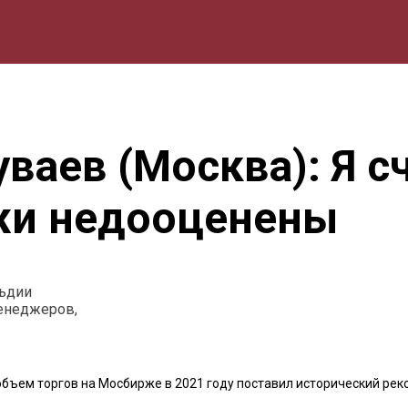
мика
Природа
Образование
Спорт
Культура
Lifestyle
ваев (Москва): Я с
жи недооценены
льдии
енеджеров,
объем торгов на Мосбирже в 2021 году поставил исторический рек