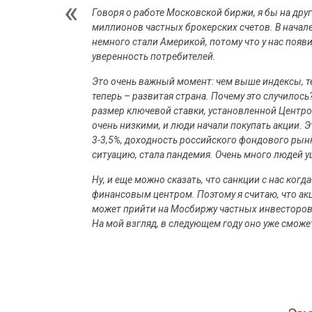
Говоря о работе Московской биржи, я бы на дру
миллионов частных брокерских счетов. В начале 
немного стали Америкой, потому что у нас появ
уверенность потребителей.
Это очень важный момент: чем выше индексы, те
теперь – развитая страна. Почему это случилос
размер ключевой ставки, установленной Центро
очень низкими, и люди начали покупать акции. Э
3-3,5%, доходность российского фондового рынк
ситуацию, стала пандемия. Очень много людей у
Ну, и еще можно сказать, что санкции с нас ко
финансовым центром. Поэтому я считаю, что ак
может прийти на Мосбиржу частных инвесторов, 
На мой взгляд, в следующем году оно уже смож