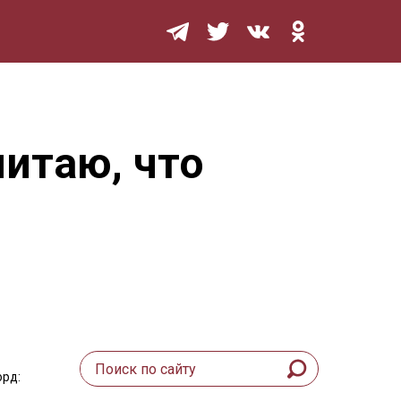
Мурзилка
читаю, что
орд: