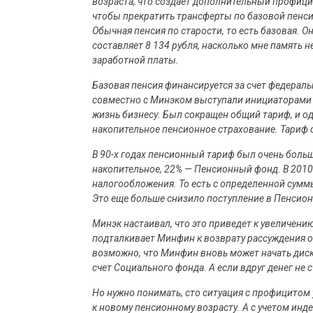
возраста, что создает дополнительный профици
чтобы прекратить трансферты по базовой пенсии.
Обычная пенсия по старости, то есть базовая. 
составляет 8 134 рубля, насколько мне память н
заработной платы.
Базовая пенсия финансируется за счет федера
совместно с Минэком выступали инициаторами 
жизнь бизнесу. Был сокращен общий тариф, и о
накопительное пенсионное страхование. Тариф 
В 90-х годах пенсионный тариф был очень больш
накопительное, 22% — Пенсионный фонд. В 2010
налогообложения. То есть с определенной сумм
Это еще больше снизило поступление в Пенсио
Минэк настаивал, что это приведет к увеличени
подталкивает Минфин к возврату рассуждения о
возможно, что Минфин вновь может начать диску
счет Социального фонда. А если вдруг денег не 
Но нужно понимать, сто ситуация с профицитом 
к новому пенсионному возрасту. А с учетом ин