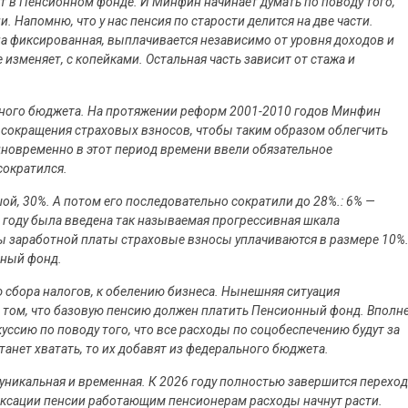
т в Пенсионном фонде. И Минфин начинает думать по поводу того,
 Напомню, что у нас пенсия по старости делится на две части.
Она фиксированная, выплачивается независимо от уровня доходов и
е изменяет, с копейками. Остальная часть зависит от стажа и
льного бюджета. На протяжении реформ 2001-2010 годов Минфин
сокращения страховых взносов, чтобы таким образом облегчить
дновременно в этот период времени ввели обязательное
сократился.
ой, 30%. А потом его последовательно сократили до 28%.: 6% —
 году была введена так называемая прогрессивная шкала
ы заработной платы страховые взносы уплачиваются в размере 10%
нный фонд.
ю сбора налогов, к обелению бизнеса. Нынешняя ситуация
 том, что базовую пенсию должен платить Пенсионный фонд. Вполн
ссию по поводу того, что все расходы по соцобеспечению будут за
станет хватать, то их добавят из федерального бюджета.
уникальная и временная. К 2026 году полностью завершится переход
дексации пенсии работающим пенсионерам расходы начнут расти.