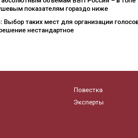
о абсолютным объемам ВВП Россия – в топе
душевым показателям гораздо ниже
: Выбор таких мест для организации голосо
— решение нестандартное
Повестка
Эксперты