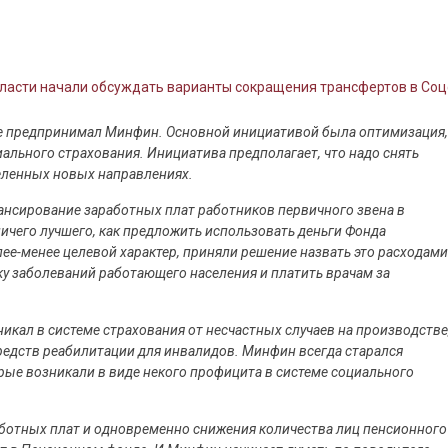
ласти начали обсуждать варианты сокращения трансфертов в Со
нее предпринимал Минфин. Основной инициативой была оптимизация,
льного страхования. Инициатива предполагает, что надо снять
еленных новых направлениях.
ансирование заработных плат работников первичного звена в
ничего лучшего, как предложить использовать деньги Фонда
ее-менее целевой характер, приняли решение назвать это расходами
у заболеваний работающего населения и платить врачам за
икал в системе страхования от несчастных случаев на производстве
средств реабилитации для инвалидов. Минфин всегда старался
рые возникали в виде некого профицита в системе социального
аботных плат и одновременно снижения количества лиц пенсионного