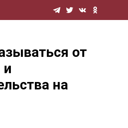
Мурзилка
азываться от
 и
ельства на