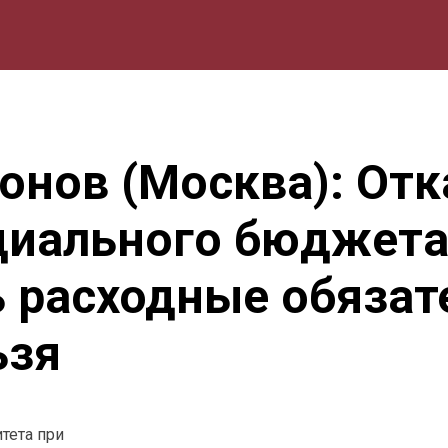
мика
Природа
Образование
Спорт
Культура
Lifestyle
онов (Москва): Отк
циального бюджета
 расходные обязат
ьзя
тета при