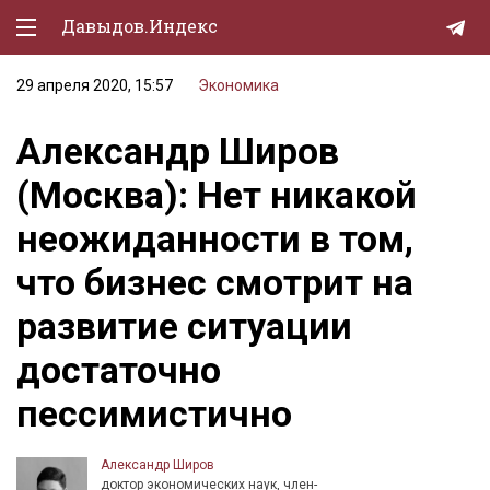
Давыдов.Индекс
29 апреля 2020, 15:57
Экономика
Политическая жизнь
Александр Широв
Экономика
(Москва): Нет никакой
Природа
неожиданности в том,
Образование
что бизнес смотрит на
Спорт
развитие ситуации
Культура
достаточно
Lifestyle
пессимистично
Мурзилка
Александр Широв
доктор экономических наук, член-