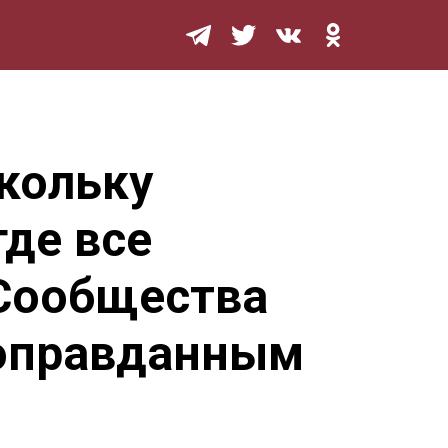
Мурзилка
кольку
где все
«Сообщества
 оправданным