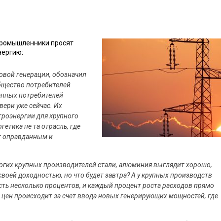
 промышленники просят
нергию:
овой генерации, обозначил
бщество потребителей
енных потребителей
вери уже сейчас. Их
роэнергии для крупного
етика не та отрасль, где
т оправданным и
огих крупных производителей стали, алюминия выглядит хорошо,
воей доходностью, но что будет завтра? А у крупных производств
ть несколько процентов, и каждый процент роста расходов прямо
 цен происходит за счет ввода новых генерирующих мощностей, где