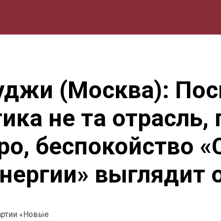
мика
Природа
Образование
Спорт
Культура
Lifestyle
уджи (Москва): Пос
ика не та отрасль, 
ро, беспокойство 
энергии» выглядит
артии «Новые