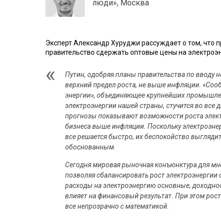
люди», Москва
Эксперт Александр Хуруджи рассуждает о том, что
правительство сдержать оптовые цены на электроэ
Путин, одобряя планы правительства по вводу н
верхний предел роста, не выше инфляции. «Соо
энергии», объединяющее крупнейших промышл
электроэнергии нашей страны, стучится во все д
прогнозы показывают возможности роста элект
бизнеса выше инфляции. Поскольку электроэнерг
все решается быстро, их беспокойство выгляди
обоснованным.
Сегодня мировая рыночная конъюнктура для мн
позволяя сбалансировать рост электроэнергии с
расходы на электроэнергию основные, доходнос
влияет на финансовый результат. При этом рост
все непрозрачно с математикой.