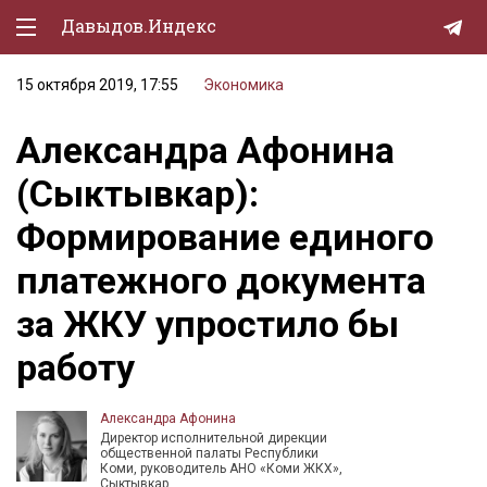
Давыдов.Индекс
15 октября 2019, 17:55
Экономика
Политическая жизнь
Александра Афонина
Экономика
(Сыктывкар):
Природа
Формирование единого
Образование
платежного документа
Спорт
за ЖКУ упростило бы
Культура
работу
Lifestyle
Мурзилка
Александра Афонина
Директор исполнительной дирекции
общественной палаты Республики
Коми, руководитель АНО «Коми ЖКХ»,
Сыктывкар