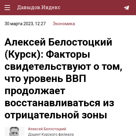
Давыдов.Индекс
30 марта 2023, 12:27
Экономика
Политическая жизнь
Алексей Белостоцкий
Экономика
(Курск): Факторы
Природа
свидетельствуют о том,
Образование
что уровень ВВП
Спорт
продолжает
Культура
восстанавливаться из
Lifestyle
отрицательной зоны
Мурзилка
Алексей Белостоцкий
Доцент Курского филиала