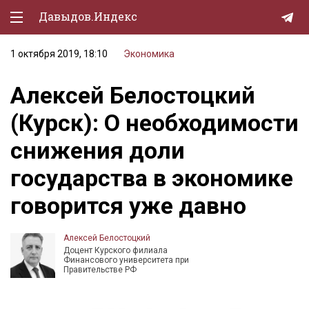
Давыдов.Индекс
1 октября 2019, 18:10
Экономика
Политическая жизнь
Алексей Белостоцкий
Экономика
(Курск): О необходимости
Природа
снижения доли
Образование
государства в экономике
Спорт
говорится уже давно
Культура
Lifestyle
Алексей Белостоцкий
Доцент Курского филиала
Мурзилка
Финансового университета при
Правительстве РФ