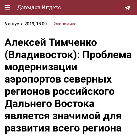
Давыдов.Индекс
6 августа 2019, 18:00
Экономика
Политическая жизнь
Алексей Тимченко
Экономика
(Владивосток): Проблема
Природа
модернизации
Образование
аэропортов северных
Спорт
регионов российского
Культура
Дальнего Востока
Lifestyle
является значимой для
Мурзилка
развития всего региона