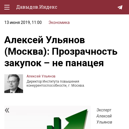
Давыдов.Индекс
13 июня 2019, 11:00
Экономика
Политическая жизнь
Алексей Ульянов
Экономика
(Москва): Прозрачность
Природа
закупок – не панацея
Образование
Спорт
Алексей Ульянов
Директор Института повышения
Культура
конкурентоспособности, г. Москва.
Lifestyle
Мурзилка
Эксперт
Алексей
Ульянов