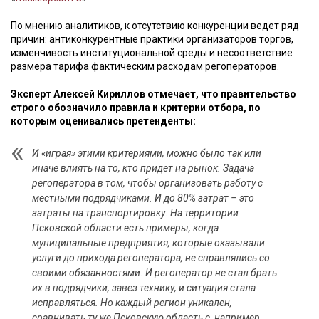
По мнению аналитиков, к отсутствию конкуренции ведет ряд
причин: антиконкурентные практики организаторов торгов,
изменчивость институциональной среды и несоответствие
размера тарифа фактическим расходам регоператоров.
Эксперт Алексей Кириллов отмечает, что правительство
строго обозначило правила и критерии отбора, по
которым оценивались претенденты:
И «играя» этими критериями, можно было так или
иначе влиять на то, кто придет на рынок. Задача
регоператора в том, чтобы организовать работу с
местными подрядчиками. И до 80% затрат – это
затраты на транспортировку. На территории
Псковской области есть примеры, когда
муниципальные предприятия, которые оказывали
услуги до прихода регоператора, не справлялись со
своими обязанностями. И регоператор не стал брать
их в подрядчики, завез технику, и ситуация стала
исправляться. Но каждый регион уникален,
сравнивать ту же Псковскую область с, например,