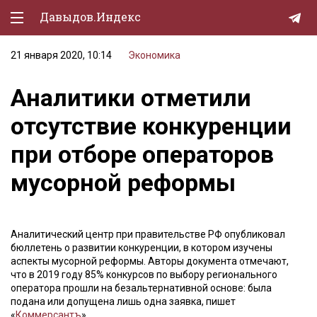
Давыдов.Индекс
21 января 2020, 10:14
Экономика
Политическая жизнь
Аналитики отметили
Экономика
отсутствие конкуренции
Природа
при отборе операторов
Образование
мусорной реформы
Спорт
Культура
Аналитический центр при правительстве РФ опубликовал
Lifestyle
бюллетень о развитии конкуренции, в котором изучены
аспекты мусорной реформы. Авторы документа отмечают,
Мурзилка
что в 2019 году 85% конкурсов по выбору регионального
оператора прошли на безальтернативной основе: была
подана или допущена лишь одна заявка, пишет
«
Коммерсантъ
».