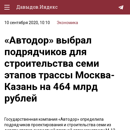
Давыдов.Индекс
10 сентября 2020, 10:10
Экономика
Политическая жизнь
«Автодор» выбрал
Экономика
подрядчиков для
Природа
строительства семи
Образование
этапов трассы Москва-
Спорт
Казань на 464 млрд
Культура
рублей
Lifestyle
Мурзилка
Государственная компания «Автодор» определила
подрядчиков проектирования и строительства семи из