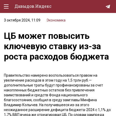
Давыдов.Индекс
3 октября 2024, 11:09
Экономика
Политическая жизнь
ЦБ может повысить
Экономика
ключевую ставку из-за
Природа
роста расходов бюджета
Образование
Спорт
Правительство намерено воспользоваться правом на
Культура
увеличение расходов в этом году на 1,5 трлн руб.—
дополнительные траты будут профинансированы за счет
Lifestyle
накопленных бюджетных остатков без привлечения
заимствований и средств Фонда национального
Мурзилка
благосостояния, сообщил в среду замглавы Минфина
Владимир Колычев. На получившееся из-за этого
неожиданное расширение дефицита бюджета-2024 с 1,1% до
1,7% ВВП вчера же отреагировал ЦБ. По словам зампреда