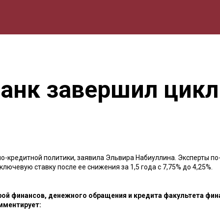
мика
Природа
Образование
Спорт
Культура
Lifestyle
анк завершил цикл
о-кредитной политики, заявила Эльвира Набиуллина. Эксперты по
лючевую ставку после ее снижения за 1,5 года с 7,75% до 4,25%.
ой финансов, денежного обращения и кредита факультета фин
мментирует: