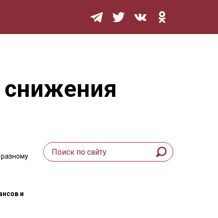
Мурзилка
 снижения
-разному
ансов и