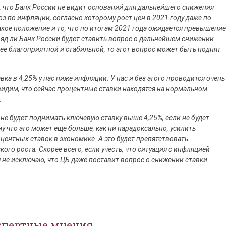
 что Банк России не видит оснований для дальнейшего снижения
з по инфляции, согласно которому рост цен в 2021 году даже по
кое положение и то, что по итогам 2021 года ожидается превышение
ряд ли Банк России будет ставить вопрос о дальнейшем снижении
лее благоприятной и стабильной, то этот вопрос может быть поднят
вка в 4,25% у нас ниже инфляции. У нас и без этого проводится очень
видим, что сейчас процентные ставки находятся на нормальном
.
не будет поднимать ключевую ставку выше 4,25%, если не будет
 что это может еще больше, как ни парадоксально, усилить
центных ставок в экономике. А это будет препятствовать
о роста. Скорее всего, если учесть, что ситуация с инфляцией
я не исключаю, что ЦБ даже поставит вопрос о снижении ставки.
спертные мнения