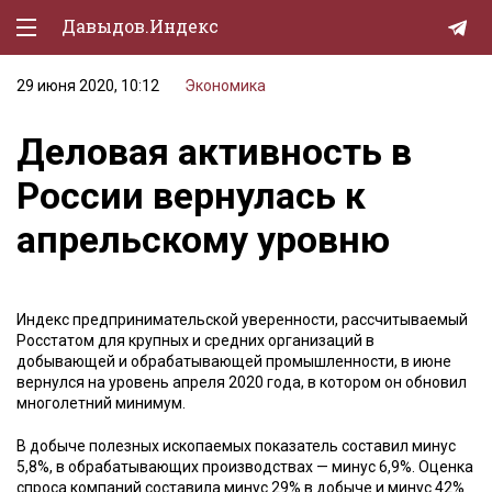
Давыдов.Индекс
29 июня 2020, 10:12
Экономика
Политическая жизнь
Деловая активность в
Экономика
России вернулась к
Природа
апрельскому уровню
Образование
Спорт
Индекс предпринимательской уверенности, рассчитываемый
Культура
Росстатом для крупных и средних организаций в
добывающей и обрабатывающей промышленности, в июне
Lifestyle
вернулся на уровень апреля 2020 года, в котором он обновил
многолетний минимум.
Мурзилка
В добыче полезных ископаемых показатель составил минус
5,8%, в обрабатывающих производствах — минус 6,9%. Оценка
спроса компаний составила минус 29% в добыче и минус 42%