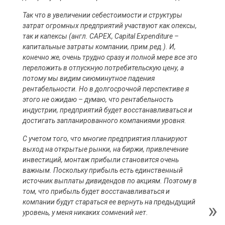
Так что в увеличении себестоимости и структуры
затрат огромных предприятий участвуют как опексы,
так и капексы (англ. CAPEX, Capital Expenditure –
капитальные затраты компании, прим.ред.). И,
конечно же, очень трудно сразу и полной мере все это
переложить в отпускную потребительскую цену, а
потому мы видим сиюминутное падения
рентабельности. Но в долгосрочной перспективе я
этого не ожидаю – думаю, что рентабельность
индустрии, предприятий будет восстанавливаться и
достигать запланированного компаниями уровня.
С учетом того, что многие предприятия планируют
выход на открытые рынки, на биржи, привлечение
инвестиций, монтаж прибыли становится очень
важным. Поскольку прибыль есть единственный
источник выплаты дивидендов по акциям. Поэтому в
том, что прибыль будет восстанавливаться и
компании будут стараться ее вернуть на предыдущий
уровень, у меня никаких сомнений нет.