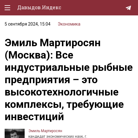
Давыдов.Индекс
5 сентября 2024, 15:04
Экономика
Политическая жизнь
Эмиль Мартиросян
Экономика
(Москва): Все
Природа
индустриальные рыбные
Образование
предприятия – это
Спорт
высокотехнологичные
Культура
комплексы, требующие
Lifestyle
инвестиций
Мурзилка
Эмиль Мартиросян
кандидат экономических наук, г.