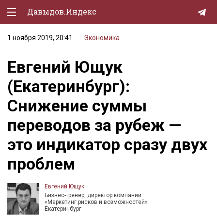
Давыдов.Индекс
1 ноября 2019, 20:41
Экономика
Политическая жизнь
Евгений Ющук
Экономика
(Екатеринбург):
Природа
Снижение суммы
Образование
переводов за рубеж —
Спорт
это индикатор сразу двух
Культура
проблем
Lifestyle
Мурзилка
Евгений Ющук
Бизнес-тренер, директор компании
«Маркетинг рисков и возможностей»
Екатеринбург