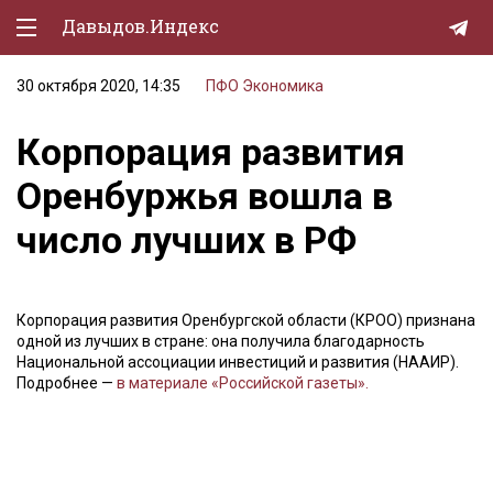
Давыдов.Индекс
30 октября 2020, 14:35
ПФО
Экономика
Политическая жизнь
Корпорация развития
Экономика
Оренбуржья вошла в
Природа
число лучших в РФ
Образование
Спорт
Корпорация развития Оренбургской области (КРОО) признана
Культура
одной из лучших в стране: она получила благодарность
Национальной ассоциации инвестиций и развития (НААИР).
Lifestyle
Подробнее —
в материале «Российской газеты».
Мурзилка