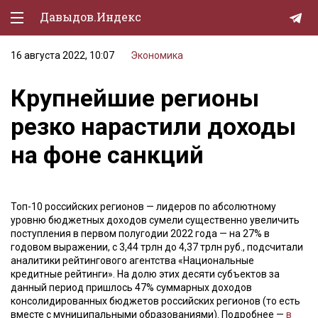
Давыдов.Индекс
16 августа 2022, 10:07
Экономика
Политическая жизнь
Крупнейшие регионы
Экономика
резко нарастили доходы
Природа
на фоне санкций
Образование
Спорт
Топ-10 российских регионов — лидеров по абсолютному
Культура
уровню бюджетных доходов сумели существенно увеличить
поступления в первом полугодии 2022 года — на 27% в
Lifestyle
годовом выражении, с 3,44 трлн до 4,37 трлн руб., подсчитали
аналитики рейтингового агентства «Национальные
Мурзилка
кредитные рейтинги». На долю этих десяти субъектов за
данный период пришлось 47% суммарных доходов
консолидированных бюджетов российских регионов (то есть
вместе с муниципальными образованиями). Подробнее —
в