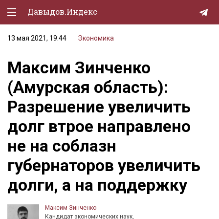
Давыдов.Индекс
13 мая 2021, 19:44
Экономика
Политическая жизнь
Максим Зинченко
Экономика
(Амурская область):
Природа
Разрешение увеличить
Образование
долг втрое направлено
Спорт
не на соблазн
Культура
губернаторов увеличить
Lifestyle
долги, а на поддержку
Мурзилка
Максим Зинченко
Кандидат экономических наук,