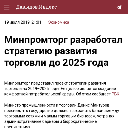
Давыдов.Индекс
19 июля 2019, 21:01
Экономика
Политическая жизнь
Минпромторг разработал
Экономика
стратегию развития
Природа
торговли до 2025 года
Образование
Спорт
Минпромторг представил проект стратегии развития
Культура
торговли на 2019–2025 годы. Ее целью является создание
комфортной потребительской среды. Об этом сообщает
РБК
.
Lifestyle
Министр промышленности и торговли Денис Мантуров
Мурзилка
пояснил, что государство должно «сохранять баланс между
торговыми сетями и малым торговым бизнесом, устраняя
административные барьеры и бюрократические
препятствия».