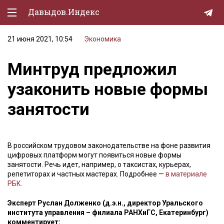
Давыдов.Индекс
21 июня 2021, 10:54
Экономика
Политическая жизнь
Минтруд предложил
Экономика
узаконить новые формы
Природа
занятости
Образование
Спорт
В российском трудовом законодательстве на фоне развития
Культура
цифровых платформ могут появиться новые формы
занятости. Речь идет, например, о таксистах, курьерах,
Lifestyle
репетиторах и частных мастерах. Подробнее —
в материале
РБК.
Мурзилка
Эксперт Руслан Долженко (д.э.н., директор Уральского
института управления – филиала РАНХиГС, Екатеринбург)
комментирует: