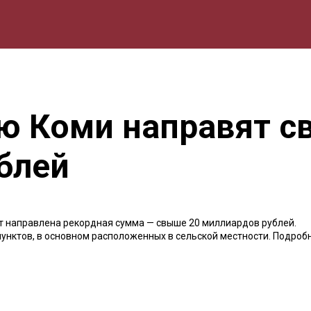
мика
Природа
Образование
Спорт
Культура
Lifestyle
ю Коми направят с
блей
т направлена рекордная сумма — свыше 20 миллиардов рублей.
пунктов, в основном расположенных в сельской местности. Подроб