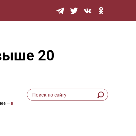
Мурзилка
выше 20
нее —
в