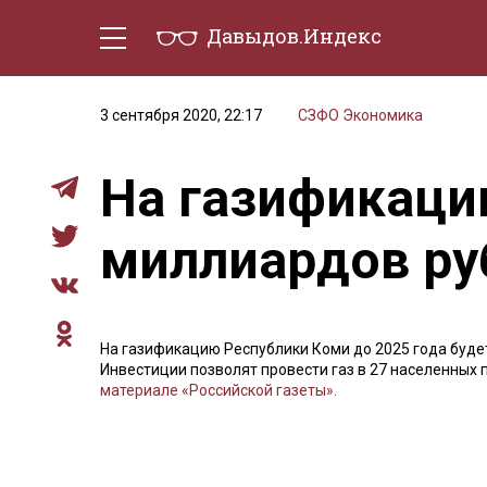
Давыдов.Индекс
Политическая жизнь
Эконо
3 сентября 2020, 22:17
СЗФО
Экономика
На газификаци
миллиардов ру
На газификацию Республики Коми до 2025 года буде
Инвестиции позволят провести газ в 27 населенных 
материале «Российской газеты».