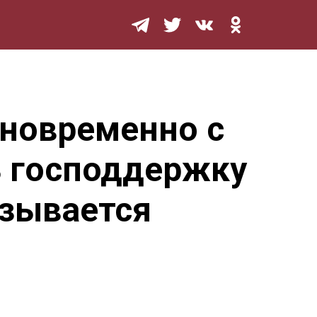
Мурзилка
дновременно с
ь господдержку
казывается