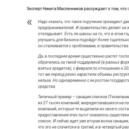
Эксперт Никита Масленников рассуждает о том, что
Надо сказать, что такое поручение президент д
предпринимателей. И правительство делает на эт
откладывает. Есть ли шансы на то, что в этом г
улучшить для бизнеса подойдут более тщательно?
он сталкивается с проблемами, и правительства
Да, в последнее время существенно растет гос
обратились за такой поддержкой (в разных форм
взятых кредитов), с февраля по отношению к 20
тот же период резко нарастили объемы реструк
нельзя. Но одновременно с ее ростом государств
средства.
Типичный пример – санация списков IT-компани
из 27 тысяч компаний, аккредитовавшихся на по
компаний, которые те выделили из своего соста
предоставления этих льгот оказалось существен
список. И сейчас идет уже вторая волна санации
что это не случится и в третий, и в четвертый раз