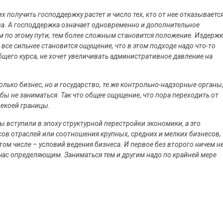
получить господдержку растет и число тех, кто от нее отказывается
а. А господдержка означает одновременно и дополнительное
 по этому пути, тем более сложным становится положение. Издерж
 все сильнее становится ощущение, что в этом подходе надо что-то
общего курса, не хочет увеличивать административное давление на
олько бизнес, но и государство, те же контрольно-надзорные органы
ы не заниматься. Так что общее ощущение, что пора переходить от
некоей границы.
мы вступили в эпоху структурной перестройки экономики, а это
сов отраслей или соотношения крупных, средних и мелких бизнесов,
том числе – условий ведения бизнеса. И первое без второго ничем н
йчас определяющим. Заниматься тем и другим надо по крайней мере