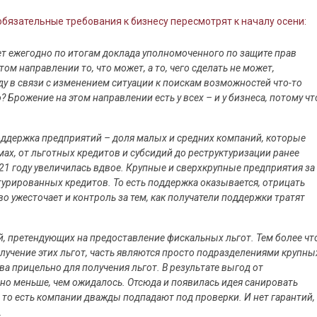
обязательные требования к бизнесу пересмотрят к началу осени:
ает ежегодно по итогам доклада уполномоченного по защите прав
ом направлении то, что может, а то, чего сделать не может,
оду в связи с изменением ситуации к поискам возможностей что-то
 Брожение на этом направлении есть у всех – и у бизнеса, потому чт
.
поддержка предприятий – доля малых и средних компаний, которые
ах, от льготных кредитов и субсидий до реструктуризации ранее
21 году увеличилась вдвое. Крупные и сверхкрупные предприятия за
турированных кредитов. То есть поддержка оказывается, отрицать
о ужесточает и контроль за тем, как получатели поддержки тратят
й, претендующих на предоставление фискальных льгот. Тем более чт
лучение этих льгот, часть являются просто подразделениями крупны
ва прицельно для получения льгот. В результате выгод от
но меньше, чем ожидалось. Отсюда и появилась идея санировать
, то есть компании дважды подпадают под проверки. И нет гарантий,
.