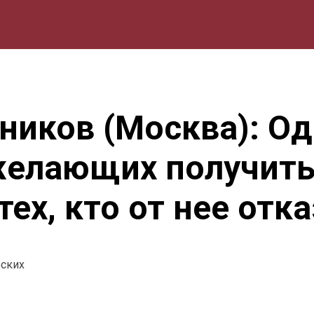
мика
Природа
Образование
Спорт
Культура
Lifestyle
ников (Москва): О
желающих получит
тех, кто от нее от
еских