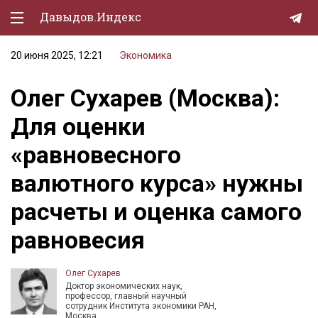
Давыдов.Индекс
20 июня 2025, 12:21
Экономика
Политическая жизнь
Олег Сухарев (Москва):
Экономика
Для оценки
Природа
«равновесного
Образование
валютного курса» нужны
Спорт
расчеты и оценка самого
Культура
равновесия
Lifestyle
Мурзилка
Олег Сухарев
Доктор экономических наук,
профессор, главный научный
сотрудник Института экономики РАН,
Москва