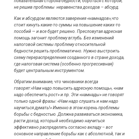
показательная сторона бедности, бороться с которой,
не решив проблемы неравенства доходов – абсурд.
Как и абсурдом являются заверения «намнадов»,что
стоит кинуть какие-то суммы на повышение каких-то
пособий — и все будет решено. Пресловутая адресная
помощь загонит проблему вглубь. Без изменений
налоговой системы проблему относительной
бедности решить проблематично. Нужно выстроить
схему перераспределения созданного в стране дохода,
где налоговая система (особенно прогрессивная)
будет центральным инструментом.
Обратим внимание, что чиновники всегда
говорят:«Нам надо повысить адресную помощь», «нам
надо обеспечить рост» и пр. Эти «намнады» не говорят
только одной фразы: «Нам надо слушать и нам надо
научиться думать!» Именно в этом корень проблемы
борьбы с бедностью. Должна развиваться экономика,
расти доход, который необходимо научиться
эффективно распределять согласно вкладу – вот
основное направление борьбы как с абсолютной, так и