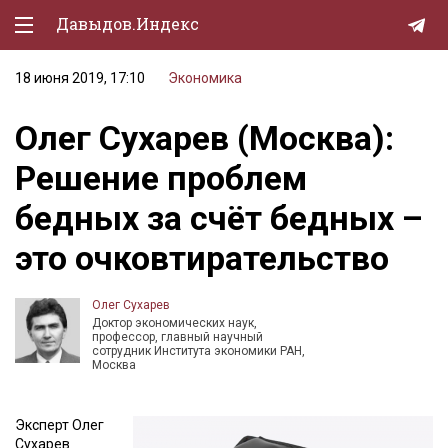
Давыдов.Индекс
18 июня 2019, 17:10
Экономика
Политическая жизнь
Олег Сухарев (Москва):
Экономика
Решение проблем
Природа
бедных за счёт бедных –
Образование
это очковтирательство
Спорт
Культура
Олег Сухарев
Доктор экономических наук,
Lifestyle
профессор, главный научный
сотрудник Института экономики РАН,
Москва
Мурзилка
Эксперт Олег
Сухарев