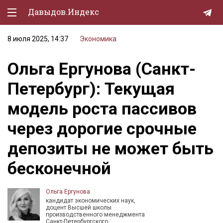
Давыдов.Индекс
8 июля 2025, 14:37
Экономика
Политическая жизнь
Ольга Ергунова (Санкт-
Экономика
Петербург): Текущая
Природа
модель роста пассивов
Образование
через дорогие срочные
Спорт
депозиты не может быть
Культура
бесконечной
Lifestyle
Мурзилка
Ольга Ергунова
кандидат экономических наук,
доцент Высшей школы
производственного менеджмента
Санкт-Петербургского