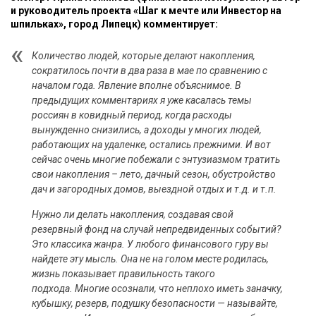
и руководитель проекта «Шаг к мечте или Инвестор на
шпильках», город Липецк) комментирует:
Количество людей, которые делают накопления,
сократилось почти в два раза в мае по сравнению с
началом года. Явление вполне объяснимое. В
предыдущих комментариях я уже касалась темы
россиян в ковидный период, когда расходы
вынужденно снизились, а доходы у многих людей,
работающих на удаленке, остались прежними. И вот
сейчас очень многие побежали с энтузиазмом тратить
свои накопления – лето, дачный сезон, обустройство
дач и загородных домов, выездной отдых и т.д. и т.п.
Нужно ли делать накопления, создавая свой
резервный фонд на случай непредвиденных событий?
Это классика жанра. У любого финансового гуру вы
найдете эту мысль. Она не на голом месте родилась,
жизнь показывает правильность такого
подхода. Многие осознали, что неплохо иметь заначку,
кубышку, резерв, подушку безопасности — называйте,