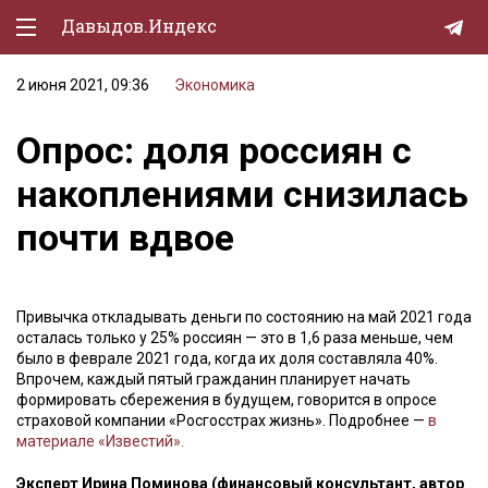
Давыдов.Индекс
2 июня 2021, 09:36
Экономика
Политическая жизнь
Опрос: доля россиян с
Экономика
накоплениями снизилась
Природа
почти вдвое
Образование
Спорт
Привычка откладывать деньги по состоянию на май 2021 года
Культура
осталась только у 25% россиян — это в 1,6 раза меньше, чем
было в феврале 2021 года, когда их доля составляла 40%.
Lifestyle
Впрочем, каждый пятый гражданин планирует начать
формировать сбережения в будущем, говорится в опросе
Мурзилка
страховой компании «Росгосстрах жизнь». Подробнее —
в
материале «Известий».
Эксперт Ирина Поминова (финансовый консультант, автор