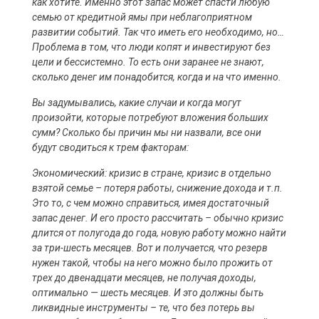
как хотите. Именно этот запас может спасти любую
семью от кредитной ямы при неблагоприятном
развитии событий. Так что иметь его необходимо, но…
Проблема в том, что люди копят и инвестируют без
цели и бессистемно. То есть они заранее не знают,
сколько денег им понадобится, когда и на что именно.
Вы задумывались, какие случаи и когда могут
произойти, которые потребуют вложения больших
сумм? Сколько бы причин мы ни назвали, все они
будут сводиться к трем факторам:
Экономический: кризис в стране, кризис в отдельно
взятой семье – потеря работы, снижение дохода и т.п.
Это то, с чем можно справиться, имея достаточный
запас денег. И его просто рассчитать – обычно кризис
длится от полугода до года, новую работу можно найти
за три-шесть месяцев. Вот и получается, что резерв
нужен такой, чтобы на него можно было прожить от
трех до двенадцати месяцев, не получая доходы,
оптимально — шесть месяцев. И это должны быть
ликвидные инструменты – те, что без потерь вы