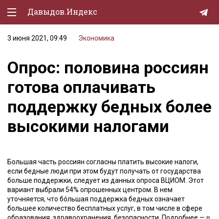
Давыдов.Индекс
3 июня 2021, 09:49
Экономика
Политическая жизнь
Опрос: половина россиян
Экономика
готова оплачивать
Природа
поддержку бедных более
Образование
высокими налогами
Спорт
Культура
Большая часть россиян согласны платить высокие налоги,
Lifestyle
если бедные люди при этом будут получать от государства
больше поддержки, следует из данных опроса ВЦИОМ. Этот
Мурзилка
вариант выбрали 54% опрошенных центром. В нем
уточняется, что бóльшая поддержка бедных означает
большее количество бесплатных услуг, в том числе в сфере
образования, здравоохранения, безопасности. Подробнее —
в