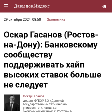
Давыдов.Индекс
29 октября 2024, 08:50
Экономика
Политическая жизнь
Оскар Гасанов (Ростов-
Экономика
на-Дону): Банковскому
Природа
сообществу
Образование
поддерживать хайп
Спорт
высоких ставок больше
Культура
не следует
Lifestyle
Мурзилка
Оскар Гасанов
доцент ФГБОУ ВО «Донской
государственный технический
университет», кандидат
экономических наук, г. Ростов-на-