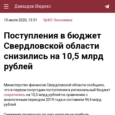
Давыдов.Индекс
10 июля 2020, 13:31
УрФО
Экономика
Политическая жизнь
Поступления в бюджет
Экономика
Свердловской области
Природа
снизились на 10,5 млрд
Образование
рублей
Спорт
Культура
Министерство финансов Свердловской области сообщило,
Lifestyle
что в первом полугодии поступления в региональный бюджет
сократились
на 10,5 млрд рублей по сравнению с
Мурзилка
аналогичным периодом 2019 года и составили 94,4 млрд
рублей.
Снижение произошло за счет налогов на прибыль