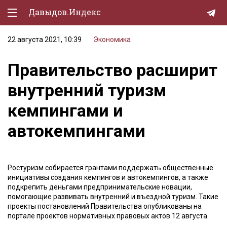
Давыдов.Индекс
22 августа 2021, 10:39
Экономика
Политическая жизнь
Правительство расширит
Экономика
внутренний туризм
Природа
кемпингами и
Образование
автокемпингами
Спорт
Культура
Ростуризм собирается грантами поддержать общественные
Lifestyle
инициативы создания кемпингов и автокемпингов, а также
подкрепить деньгами предпринимательские новации,
Мурзилка
помогающие развивать внутренний и въездной туризм. Такие
проекты постановлений Правительства опубликованы на
портале проектов​ нормативных правовых​ актов 12 августа.