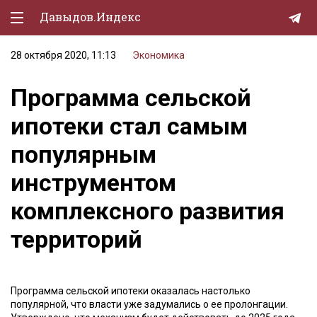
Давыдов.Индекс
28 октября 2020, 11:13
Экономика
Политическая жизнь
Программа сельской
Экономика
ипотеки стал самым
Природа
популярным
Образование
инструментом
Спорт
комплексного развития
Культура
территорий
Lifestyle
Мурзилка
Программа сельской ипотеки оказалась настолько
популярной, что власти уже задумались о ее пролонгации.