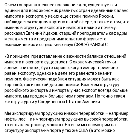
О чем говорит нынешнее положение дел, существует ли
единый для всех экономик развитых стран идеальный баланс
импорта и экспорта, у каких еще стран, помимо России,
наблюдается сходная картина в этой сфере, а также о том, что
именно в структуре экспорта и импорта важно и почему,
рассказал Евгений Ицаков, старший преподаватель кафедры
менеджмента и предпринимательства факультета
экономических и социальных наук (ФЭСН) РАНХиГС.
«В принципе, представление о важности баланса отношений
импорта и экспорта существует. С экономической точки
зрения считается, будто хорошо, когда импорт примерно
равен экспорту, однако на деле это равенство значит
немного. Фактически подобная ситуация может быть как
хорошей, так и плохой для экономики. Возьмем структуру
российского экспорта и импорта: у нас экспорт всегда больше
импорта, мы продаем больше, чем покупаем. Но точно такая
же структура и у Соединенных Штатов Америки.
Мы экспортируем продукцию низкой переработки – например,
нефть, лес – и импортируем продукцию высокой переработки,
то есть электронику, машины. Но если мы посмотрим на
структуру экспорта-импорта у тех же США (а это можно