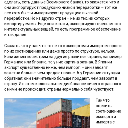
сделать, есть данные Всемирного банка), то окажется, что и
они экспортируют продукцию низкой переработки – тот же
лес хотя бы – и импортируют продукцию высокой
переработки. Но из других стран – не из тех, из которых
импортируем мы. Еще они, кстати, экспортируют очень много
интеллектуальных вещей, то есть программное обеспечение
и так далее.
Сказать, что у нас что-то не то с экспортом и импортом просто
по их соотношению или даже просто по структуре, нельзя.
Если же мы посмотрим на другие развитые страны, например
Германию или Японию, то у них картина разная. В Японии
экспорт существенно ниже, чем импорт, – они завозят
заметно больше, чем продают вовне. А у Германии ситуация
обратная: они значительно больше продают, чем завозят в
страну. И в этом колоссальном дисбалансе ничего страшного
с ними не происходит, страны нормально себя чувствуют.
Так что
оценить
соотношение
экспорта и
импорта с