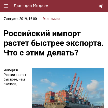
Давыдов.Индекс
7 августа 2019, 16:00
Экономика
Политическая жизнь
Российский импорт
Экономика
растет быстрее экспорта.
Природа
Что с этим делать?
Образование
Спорт
Импорт в
Культура
России растет
быстрее, чем
Lifestyle
экспорт,
Мурзилка