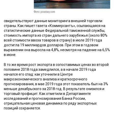
Фото: pixabay.com
свидетельствуют данные мониторинга внешней торговли
страны. Как пишет газета «Коммерсантъ», ссылающаяся на
статистические данные Федеральной таможенной службы,
стоимость импорта из стран дальнего зарубежья (около 80%
всей стоимости ввоза товаров в страну) в июле 2019 года
достигла 19 миллиардов долларов. При этом в годовом
выражении она выросла на 4,8%, несмотря на падение на 6,5%
в июне.
В то же время рост экспорта в сопоставимых ценах во второй
половине 2018 года замедлился, а в начале 2019 года
начался его спад: как уточнили в Центре
макроэкономического анализа и краткосрочного
прогнозирования, в мае 2019 года этот показатель был на 3%
меньше декабрьского за 2018 год. В результате снизился и
торговый профицит. Как отметили в Департаменте
исследований и прогнозирования Банка России,
отрицательная ценовая динамика по ряду экспортных
позиций сохраняется.