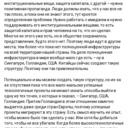
институциональные вещи, защита капитала, с другой – нужна
позитивная пропаганда. Люди должны знать, что у нас все не
так плохо, а пока они не знают этого, тут кроется
определенная проблема. Нужно работать с имиджем и нужно
поддерживать его институциональными вещами, то есть
защитой капитала и прав человека на то, что он сделал.
Многое из этого уже есть, но в обществе сохранилось
представление, будто этого нет. Поэтому люди идут в другие
места, тем более что пока нет полноценной инфраструктуры
на всей территории нашей страны. На деле полноценная
инфраструктура в мире вообще мало где есть – ну в
Сингапуре, Голландии, США. Китайцы сейчас создают такую
структуру. Поэтому они так привлекательны.
Потенциально и мы можем создать такую структуру, но из-за
ее отсутствия пока что все мало-мальски успешные
технологичные проекты начинают искать способы выйти в
одну из тех точек, о которых я сказал, – Сингапур, США,
Голландия. Притом Голландия в этом отношении заметно
выдается даже среди стран Европы, поэтому успешные
проекты мигрируют в эту страну. Есть смысл изучить ее опыт,
чтобы можно было так сделать у нас. Или хотя бы добиться
того, чтобы не все убегали. Когда более высокотехнологичные