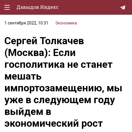
Давыдов.Индекс
1 сентября 2022, 10:31
Экономика
Политическая жизнь
Сергей Толкачев
Экономика
(Москва): Если
Природа
госполитика не станет
Образование
мешать
Спорт
импортозамещению, мы
Культура
уже в следующем году
Lifestyle
выйдем в
Мурзилка
экономический рост