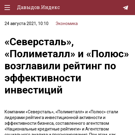
Давыдов.Индекс
24 августа 2021, 10:10
Экономика
Политическая жизнь
«Северсталь»,
Экономика
«Полиметалл» и «Полюс»
Природа
возглавили рейтинг по
Образование
эффективности
Спорт
инвестиций
Культура
Lifestyle
Компании «Северсталь», «Полиметалл» и «Полюс» стали
Мурзилка
лидерами рейтинга инвестиционной активности и
эффективности бизнеса, составленного агентством
«Национальные кредитные рейтинги» и Агентством
социального анализа и прогнозирования. При этом, как