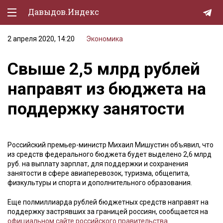
Давыдов.Индекс
2 апреля 2020, 14:20
Экономика
Политическая жизнь
Свыше 2,5 млрд рублей
Экономика
направят из бюджета на
Природа
поддержку занятости
Образование
Спорт
Российский премьер-министр Михаил Мишустин объявил, что
Культура
из средств федерального бюджета будет выделено 2,6 млрд
руб. на выплату зарплат, для поддержки и сохранения
Lifestyle
занятости в сфере авиаперевозок, туризма, общепита,
физкультуры и спорта и дополнительного образования.
Мурзилка
Еще полмиллиарда рублей бюджетных средств направят на
поддержку застрявших за границей россиян, сообщается на
официальном сайте российского правительства
.