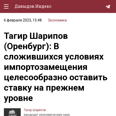
Давыдов.Индекс
6 февраля 2023, 15:48
Экономика
Политическая жизнь
Тагир Шарипов
Экономика
(Оренбург): В
Природа
сложившихся условиях
Образование
импортозамещения
Спорт
целесообразно оставить
Культура
ставку на прежнем
Lifestyle
уровне
Мурзилка
Тагир Шарипов
кандидат экономических наук,