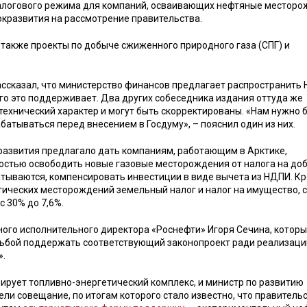
алогового режима для компаний, осваивающих нефтяные месторо
окразвития на рассмотрение правительства.
 также проекты по добыче сжиженного природного газа (СПГ) и
ассказал, что министерство финансов предлагает распространить
о это поддерживает. Два других собеседника издания оттуда же
технический характер и могут быть скорректированы. «Нам нужно 
батываться перед внесением в Госдуму», – пояснил один из них.
развития предлагало дать компаниям, работающим в Арктике,
лностью освободить новые газовые месторождения от налога на до
батываются, компенсировать инвестиции в виде вычета из НДПИ. К
тических месторождений земельный налог и налог на имущество, 
с 30% до 7,6%.
ного исполнительного директора «Роснефти» Игоря Сечина, котор
сьбой поддержать соответствующий законопроект ради реализаци
».
ирует топливно-энергетический комплекс, и министр по развитию
ли совещание, по итогам которого стало известно, что правитель