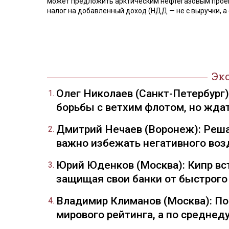
может предложить арктическим нефтегазовым про
налог на добавленный доход (НДД — не с выручки, а 
Эк
Олег Николаев (Санкт-Петербург
борьбы с ветхим флотом, но жда
Дмитрий Нечаев (Воронеж): Реша
важно избежать негативного воз
Юрий Юденков (Москва): Кипр вст
защищая свои банки от быстрого
Владимир Климанов (Москва): П
мирового рейтинга, а по средне