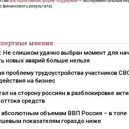
ектам
альтернативную форму поддержки
— экспериментальный не
с финансового результата).
спертные мнения
): Не слишком удачно выбран момент для на
ть новых аварий больше нельзя
я проблему трудоустройства участников СВ
действия на бизнес
ал на сторону россиян в разблокировке акти
 оттока средств
о абсолютным объемам ВВП Россия – в топе
душевым показателям гораздо ниже