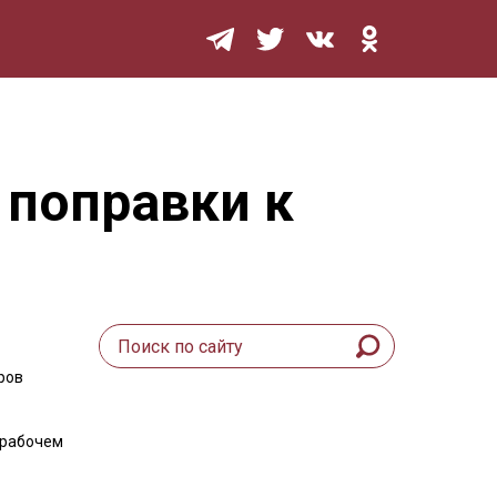
Мурзилка
 поправки к
ров
 рабочем