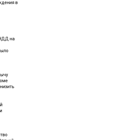
ждения в
 НДД на
было
бычу
роме
снизить
ый
и
ство