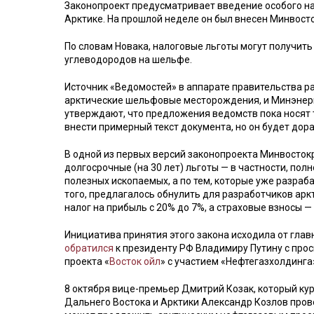
Законопроект предусматривает введение особого н
Арктике. На прошлой неделе он был внесен Минвост
По словам Новака, налоговые льготы могут получить
углеводородов на шельфе.
Источник «Ведомостей» в аппарате правительства р
арктические шельфовые месторождения, и Минэнерг
утверждают, что предложения ведомств пока носят 
внести примерный текст документа, но он будет дора
В одной из первых версий законопроекта Минвосток
долгосрочные (на 30 лет) льготы — в частности, по
полезных ископаемых, а по тем, которые уже разра
того, предлагалось обнулить для разработчиков арк
налог на прибыль с 20% до 7%, а страховые взносы — 
Инициатива принятия этого закона исходила от глав
обратился
к президенту РФ Владимиру Путину с про
проекта «
Восток ойл
» с участием «Нефтегазхолдинга
8 октября вице-премьер Дмитрий Козак, который кур
Дальнего Востока и Арктики Александр Козлов прове