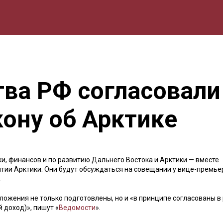
мика
Природа
Образование
Спорт
Культура
Lifestyle
тва РФ согласовали
ону об Арктике
и, финансов и по развитию Дальнего Востока и Арктики — вместе
итии Арктики. Они будут обсуждаться на совещании у вице-премье
.
ложения не только подготовлены, но и «в принципе согласованы в
 доход)», пишут «
Ведомости
».