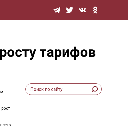
Мурзилка
 росту тарифов
ом
 рост
 всего