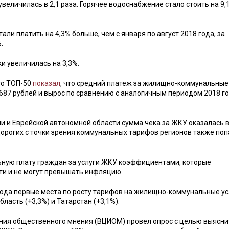
величилась в 2,1 раза. Горячее водоснабжение стало стоить на 9,
али платить на 4,3% больше, чем с января по август 2018 года, за
.
и увеличилась на 3,3%.
го ТОП-50
показал
, что средний платеж за жилищно-коммунальные
687 рублей и вырос по сравнению с аналогичным периодом 2018 го
ии и Еврейской автономной области сумма чека за ЖКУ оказалась в
 дорогих с точки зрения коммунальных тарифов регионов также по
ьную плату граждан за услуги ЖКУ коэффициентами, которые
ти и не могут превышать инфляцию.
 года первые места по росту тарифов на жилищно-коммунальные ус
ласть (+3,3%) и Татарстан (+3,1%).
ения общественного мнения (ВЦИОМ) провел опрос с целью выяснит