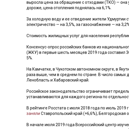
выросла цена за обращение с отходами (ТКО) — она у
дороже, цена отопления поднялась на 6,1%.
За холодную воду и ее отведение жители Удмуртии ст
электричество — на 3,5%, за газоснабжение — на 3,2%
Стоимость жилищных услуг для населения республик
Консенсус-опрос российских банков из национально
(ЖКУ) в первые шесть месяцев 2019 года составил 3
5%.
На Камчатке, в Чукотском автономном округе, в Якут
раза выше, чем в среднем по стране. В число самых
Ленобласть и Хабаровский край.
Российское законодательство ограничивает предел
устанавливаются для каждого региона по отдельнос
В рейтинге Росстата с июля 2018 года по июль 2019
заняли
Ставропольский край (+6,6%), Белгородская об
В начале июля 2019 года Всероссийский центр изуч