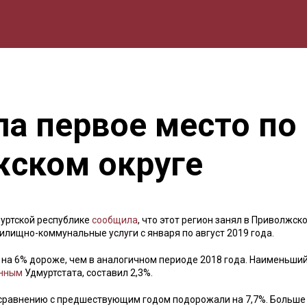
мика
Природа
Образование
Спорт
Культура
Lifestyle
а первое место по
ском округе
муртской республике
сообщила
, что этот регион занял в Приволжск
илищно-коммунальные услуги с января по август 2019 года.
на 6% дороже, чем в аналогичном периоде 2018 года. Наименьший
нным
Удмуртстата, составил 2,3%.
 сравнению с предшествующим годом подорожали на 7,7%. Больше