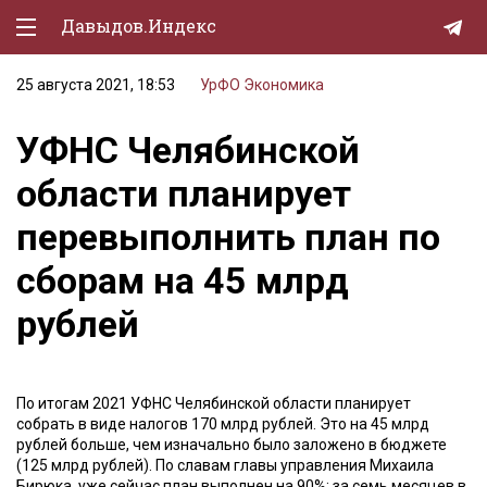
Давыдов.Индекс
25 августа 2021, 18:53
УрФО
Экономика
Политическая жизнь
УФНС Челябинской
Экономика
области планирует
Природа
перевыполнить план по
Образование
сборам на 45 млрд
Спорт
рублей
Культура
Lifestyle
По итогам 2021 УФНС Челябинской области планирует
Мурзилка
собрать в виде налогов 170 млрд рублей. Это на 45 млрд
рублей больше, чем изначально было заложено в бюджете
(125 млрд рублей). По славам главы управления Михаила
Бирюка, уже сейчас план выполнен на 90%: за семь месяцев в