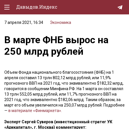
Давыдов.Индекс
7 апреля 2021, 16:34
Экономика
Политическая жизнь
В марте ФНБ вырос на
Экономика
250 млрд рублей
Природа
Образование
Объем Фонда национального благосостояния (ФНБ) на 1
Спорт
апреля составил 13 трлн 802,12 млрд рублей, или 11,9%
прогнозного ВВП на 2021 год, что эквивалентно $182,32 млрд,
Культура
говорится в сообщении Минфина РФ. На 1 марта он составлял
13 трлн 552,05 млрд рублей, или 11,7% прогнозного ВВП на
Lifestyle
2021 год, что эквивалентно $182,06 млрд. Таким образом, за
март его объем увеличился на 250,07 млрд рублей. Подробнее
Мурзилка
—
в материале «Финмаркета».
Эксперт Сергей Суверов (инвестиционный стратег УК
«Арикапитал», г. Москва) комментирует: