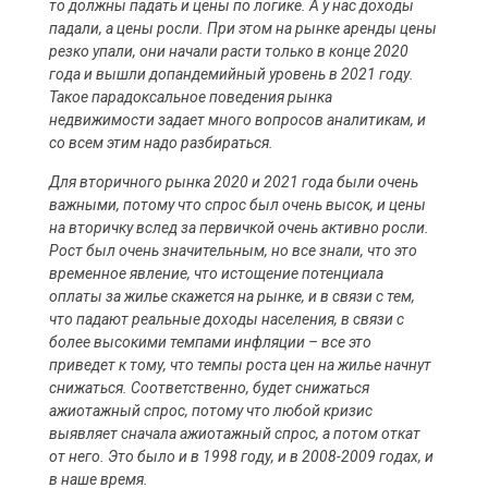
то должны падать и цены по логике. А у нас доходы
падали, а цены росли. При этом на рынке аренды цены
резко упали, они начали расти только в конце 2020
года и вышли допандемийный уровень в 2021 году.
Такое парадоксальное поведения рынка
недвижимости задает много вопросов аналитикам, и
со всем этим надо разбираться.
Для вторичного рынка 2020 и 2021 года были очень
важными, потому что спрос был очень высок, и цены
на вторичку вслед за первичкой очень активно росли.
Рост был очень значительным, но все знали, что это
временное явление, что истощение потенциала
оплаты за жилье скажется на рынке, и в связи с тем,
что падают реальные доходы населения, в связи с
более высокими темпами инфляции – все это
приведет к тому, что темпы роста цен на жилье начнут
снижаться. Соответственно, будет снижаться
ажиотажный спрос, потому что любой кризис
выявляет сначала ажиотажный спрос, а потом откат
от него. Это было и в 1998 году, и в 2008-2009 годах, и
в наше время.