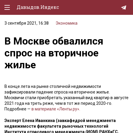
Давыдов.Индекс
3 сентября 2021, 16:38
Экономика
Политическая жизнь
В Москве обвалился
Экономика
спрос на вторичное
Природа
жилье
Образование
Спорт
В конце лета на рынке столичной недвижимости
Культура
зафиксировали падение спроса на вторичное жилье.
Москвичи стали приобретать указанный вид квартир в августе
Lifestyle
2021 года на треть реже, чем в тот же период 2020-го.
Подробнее —
в материале «Ленты.ру».
Мурзилка
Эксперт Елена Иванкина (завкафедрой менеджмента
недвижимости факультета рыночных технологий
Института отраслевого менеджмента (ИОМ) РАНХиГС,