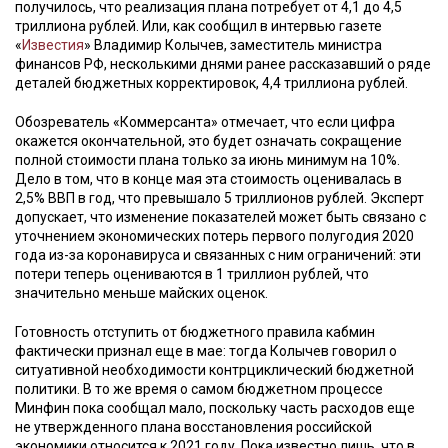
получилось, что реализация плана потребует от 4,1 до 4,5
триллиона рублей. Или, как сообщил в интервью газете
«
Известия
» Владимир Колычев, заместитель министра
финансов РФ, несколькими днями ранее рассказавший о ряде
деталей бюджетных корректировок, 4,4 триллиона рублей.
Обозреватель «Коммерсанта» отмечает, что если цифра
окажется окончательной, это будет означать сокращение
полной стоимости плана только за июнь минимум на 10%.
Дело в том, что в конце мая эта стоимость оценивалась в
2,5% ВВП в год, что превышало 5 триллионов рублей. Эксперт
допускает, что изменение показателей может быть связано с
уточнением экономических потерь первого полугодия 2020
года из-за коронавируса и связанных с ним ограничений: эти
потери теперь оцениваются в 1 триллион рублей, что
значительно меньше майских оценок.
Готовность отступить от бюджетного правила кабмин
фактически признал еще в мае: тогда Колычев говорил о
ситуативной необходимости контрциклический бюджетной
политики. В то же время о самом бюджетном процессе
Минфин пока сообщал мало, поскольку часть расходов еще
не утвержденного плана восстановления российской
экономики относится к 2021 году. Пока известно лишь, что в