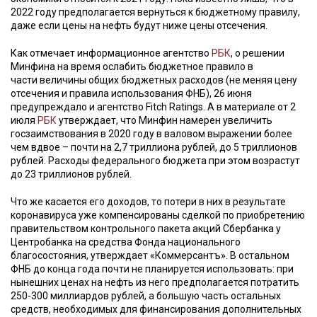
2022 году предполагается вернуться к бюджетному правилу,
даже если цены на нефть будут ниже цены отсечения.
Как отмечает информационное агентство
РБК
, о решении
Минфина на время ослабить бюджетное правило в
части величины общих бюджетных расходов (не меняя цену
отсечения и правила использования ФНБ), 26 июня
предупреждало и агентство Fitch Ratings. А в материале от 2
июля
РБК
утверждает, что Минфин намерен увеличить
госзаимствования в 2020 году в валовом выражении более
чем вдвое – почти на 2,7 триллиона рублей, до 5 триллионов
рублей. Расходы федерального бюджета при этом возрастут
до 23 триллионов рублей.
Что же касается его доходов, то потери в них в результате
коронавируса уже компенсированы сделкой по приобретению
правительством контрольного пакета акций Сбербанка у
Центробанка на средства Фонда национального
благосостояния, утверждает «Коммерсантъ». В остальном
ФНБ до конца года почти не планируется использовать: при
нынешних ценах на нефть из него предполагается потратить
250-300 миллиардов рублей, а большую часть остальных
средств, необходимых для финансирования дополнительных