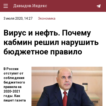
Давыдов.Индекс
3 июля 2020, 14:27
Экономика
Политическая жизнь
Вирус и нефть. Почему
Экономика
кабмин решил нарушить
Природа
бюджетное правило
Образование
Спорт
В России
Культура
отступят от
соблюдения
Lifestyle
бюджетного
правила на
Мурзилка
2020-2021
годы. Как
пишет газета