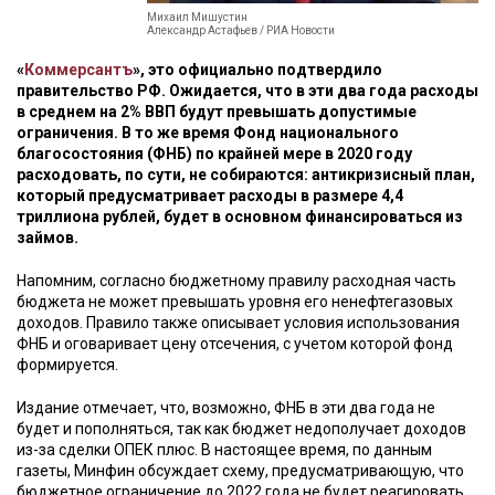
Михаил Мишустин
Александр Астафьев / РИА Новости
«
Коммерсантъ
», это официально подтвердило
правительство РФ. Ожидается, что в эти два года расходы
в среднем на 2% ВВП будут превышать допустимые
ограничения. В то же время Фонд национального
благосостояния (ФНБ) по крайней мере в 2020 году
расходовать, по сути, не собираются: антикризисный план,
который предусматривает расходы в размере 4,4
триллиона рублей, будет в основном финансироваться из
займов.
Напомним, согласно бюджетному правилу расходная часть
бюджета не может превышать уровня его ненефтегазовых
доходов. Правило также описывает условия использования
ФНБ и оговаривает цену отсечения, с учетом которой фонд
формируется.
Издание отмечает, что, возможно, ФНБ в эти два года не
будет и пополняться, так как бюджет недополучает доходов
из-за сделки ОПЕК плюс. В настоящее время, по данным
газеты, Минфин обсуждает схему, предусматривающую, что
бюджетное ограничение до 2022 года не будет реагировать