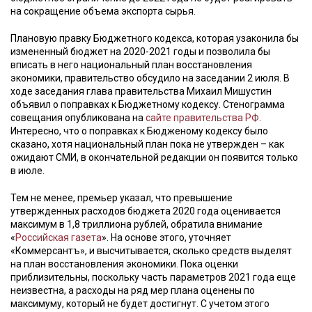
на сокращение объема экспорта сырья.
Плановую правку Бюджетного кодекса, которая узаконила бы
измененный бюджет на 2020-2021 годы и позволила бы
вписать в него национальный план восстановления
экономики, правительство обсудило на заседании 2 июля. В
ходе заседания глава правительства Михаил Мишустин
объявил о поправках к Бюджетному кодексу. Стенограмма
совещания опубликована на
сайте правительства РФ
.
Интересно, что о поправках к Бюдженому кодексу было
сказано, хотя национальный план пока не утвержден – как
ожидают СМИ, в окончательной редакции он появится только
в июле.
Тем не менее, премьер указал, что превышение
утвержденных расходов бюджета 2020 года оценивается
максимум в 1,8 триллиона рублей, обратила внимание
«
Российская газета
». На основе этого, уточняет
«Коммерсантъ», и высчитывается, сколько средств выделят
на план восстановления экономики. Пока оценки
приблизительны, поскольку часть параметров 2021 года еще
неизвестна, а расходы на ряд мер плана оценены по
максимуму, который не будет достигнут. С учетом этого