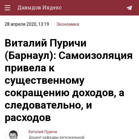
Давыдов.Индекс
28 апреля 2020, 13:19
Экономика
Политическая жизнь
Виталий Пуричи
Экономика
(Барнаул): Самоизоляция
Природа
привела к
Образование
существенному
Спорт
сокращению доходов, а
Культура
следовательно, и
Lifestyle
расходов
Мурзилка
Виталий Пуричи
Доцент кафедры региональной