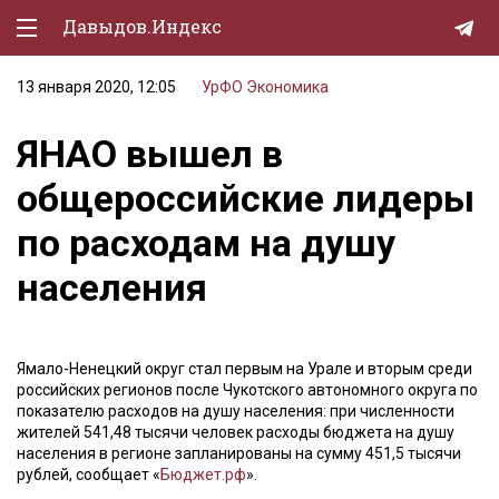
Давыдов.Индекс
13 января 2020, 12:05
УрФО
Экономика
Политическая жизнь
ЯНАО вышел в
Экономика
общероссийские лидеры
Природа
по расходам на душу
Образование
населения
Спорт
Культура
Ямало-Ненецкий округ стал первым на Урале и вторым среди
Lifestyle
российских регионов после Чукотского автономного округа по
показателю расходов на душу населения: при численности
Мурзилка
жителей 541,48 тысячи человек расходы бюджета на душу
населения в регионе запланированы на сумму 451,5 тысячи
рублей, сообщает «
Бюджет.рф
».